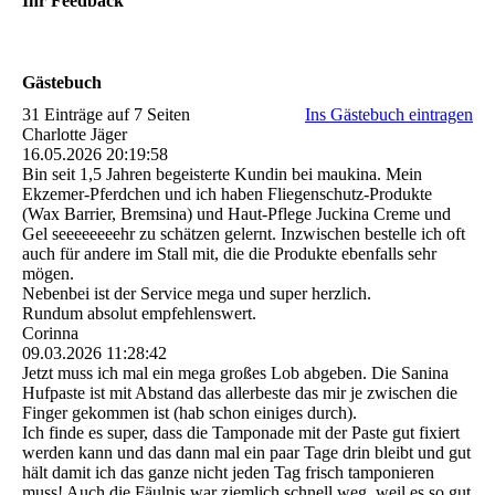
Ihr Feedback
Gästebuch
31 Einträge auf 7 Seiten
Ins Gästebuch eintragen
Charlotte Jäger
16.05.2026
20:19:58
Bin seit 1,5 Jahren begeisterte Kundin bei maukina. Mein
Ekzemer-Pferdchen und ich haben Fliegenschutz-Produkte
(Wax Barrier, Bremsina) und Haut-Pflege Juckina Creme und
Gel seeeeeeeehr zu schätzen gelernt. Inzwischen bestelle ich oft
auch für andere im Stall mit, die die Produkte ebenfalls sehr
mögen.
Nebenbei ist der Service mega und super herzlich.
Rundum absolut empfehlenswert.
Corinna
09.03.2026
11:28:42
Jetzt muss ich mal ein mega großes Lob abgeben. Die Sanina
Hufpaste ist mit Abstand das allerbeste das mir je zwischen die
Finger gekommen ist (hab schon einiges durch).
Ich finde es super, dass die Tamponade mit der Paste gut fixiert
werden kann und das dann mal ein paar Tage drin bleibt und gut
hält damit ich das ganze nicht jeden Tag frisch tamponieren
muss! Auch die Fäulnis war ziemlich schnell weg, weil es so gut