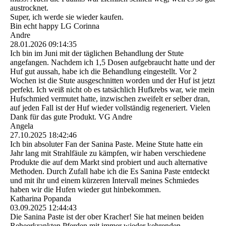
austrocknet.
Super, ich werde sie wieder kaufen.
Bin echt happy LG Corinna
Andre
28.01.2026
09:14:35
Ich bin im Juni mit der täglichen Behandlung der Stute
angefangen. Nachdem ich 1,5 Dosen aufgebraucht hatte und der
Huf gut aussah, habe ich die Behandlung eingestellt. Vor 2
Wochen ist die Stute ausgeschnitten worden und der Huf ist jetzt
perfekt. Ich weiß nicht ob es tatsächlich Hufkrebs war, wie mein
Hufschmied vermutet hatte, inzwischen zweifelt er selber dran,
auf jeden Fall ist der Huf wieder vollständig regeneriert. Vielen
Dank für das gute Produkt. VG Andre
Angela
27.10.2025
18:42:46
Ich bin absoluter Fan der Sanina Paste. Meine Stute hatte ein
Jahr lang mit Strahlfäule zu kämpfen, wir haben verschiedene
Produkte die auf dem Markt sind probiert und auch alternative
Methoden. Durch Zufall habe ich die Es Sanina Paste entdeckt
und mit ihr und einem kürzeren Intervall meines Schmiedes
haben wir die Hufen wieder gut hinbekommen.
Katharina Popanda
03.09.2025
12:44:43
Die Sanina Paste ist der ober Kracher! Sie hat meinen beiden
Reheerkrankten Pferden mit immer wieder kehrenden