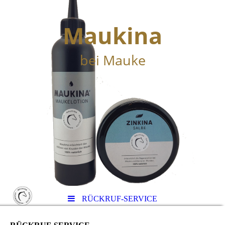
Maukina
bei Mauke
RÜCKRUF-SERVICE